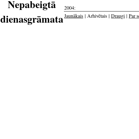
Nepabeigtā
2004:
dienasgrāmata
Jaunākais
| Arhivētais |
Draugi
|
Par s