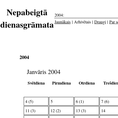
Nepabeigtā
2004:
dienasgrāmata
Jaunākais
| Arhivētais |
Draugi
|
Par s
2004
Janvāris 2004
Svētdiena
Pirmdiena
Otrdiena
Trešdie
4 (5)
5
6 (1)
7 (6)
11 (3)
12 (2)
13 (3)
14