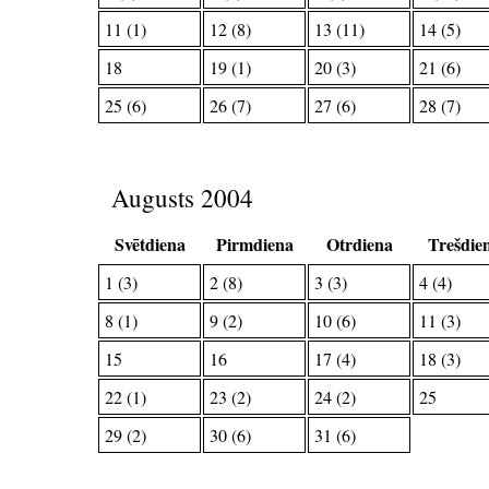
11 (1)
12 (8)
13 (11)
14 (5)
18
19 (1)
20 (3)
21 (6)
25 (6)
26 (7)
27 (6)
28 (7)
Augusts 2004
Svētdiena
Pirmdiena
Otrdiena
Trešdie
1 (3)
2 (8)
3 (3)
4 (4)
8 (1)
9 (2)
10 (6)
11 (3)
15
16
17 (4)
18 (3)
22 (1)
23 (2)
24 (2)
25
29 (2)
30 (6)
31 (6)