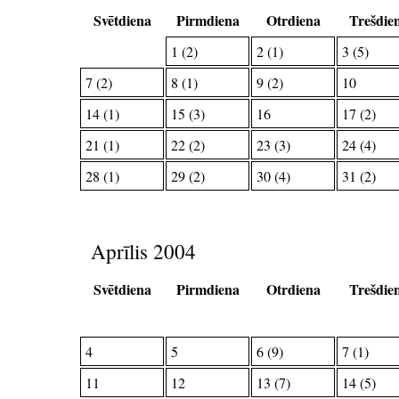
Svētdiena
Pirmdiena
Otrdiena
Trešdie
1 (2)
2 (1)
3 (5)
7 (2)
8 (1)
9 (2)
10
14 (1)
15 (3)
16
17 (2)
21 (1)
22 (2)
23 (3)
24 (4)
28 (1)
29 (2)
30 (4)
31 (2)
Aprīlis 2004
Svētdiena
Pirmdiena
Otrdiena
Trešdie
4
5
6 (9)
7 (1)
11
12
13 (7)
14 (5)