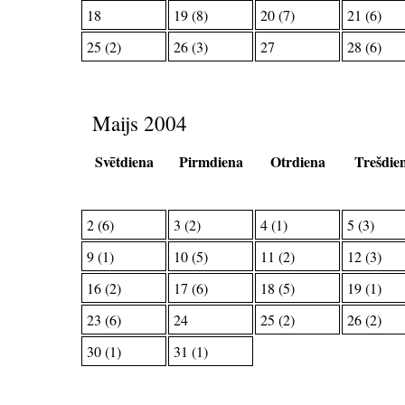
18
19 (8)
20 (7)
21 (6)
25 (2)
26 (3)
27
28 (6)
Maijs 2004
Svētdiena
Pirmdiena
Otrdiena
Trešdie
2 (6)
3 (2)
4 (1)
5 (3)
9 (1)
10 (5)
11 (2)
12 (3)
16 (2)
17 (6)
18 (5)
19 (1)
23 (6)
24
25 (2)
26 (2)
30 (1)
31 (1)