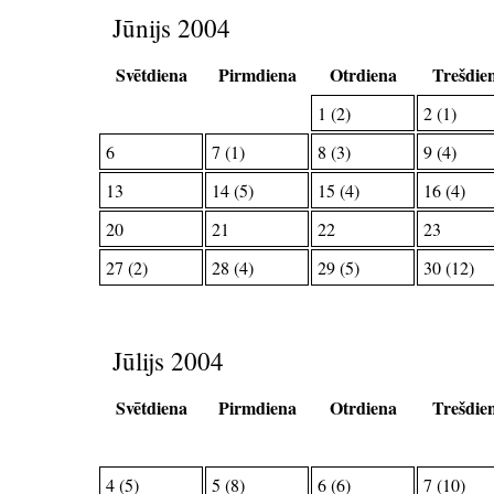
Jūnijs 2004
Svētdiena
Pirmdiena
Otrdiena
Trešdie
1 (2)
2 (1)
6
7 (1)
8 (3)
9 (4)
13
14 (5)
15 (4)
16 (4)
20
21
22
23
27 (2)
28 (4)
29 (5)
30 (12)
Jūlijs 2004
Svētdiena
Pirmdiena
Otrdiena
Trešdie
4 (5)
5 (8)
6 (6)
7 (10)