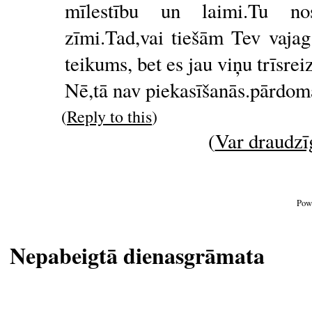
mīlestību un laimi.Tu no
zīmi.Tad,vai tiešām Tev vajag
teikums, bet es jau viņu trīsreiz
Nē,tā nav piekasīšanās.pārdomas
(
Reply to this
)
(
Var draudzīg
Pow
Nepabeigtā dienasgrāmata