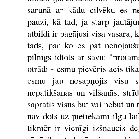
sarunā ar kādu cilvēku es ne
pauzi, kā tad, ja starp jautā
atbildi ir pagājusi visa vasara, 
tāds, par ko es pat nenojauš
pilnīgs idiots ar savu: "prota
otrādi - esmu pievēris acis tik
esmu jau nosapņojis visu sa
nepatikšanas un vilšanās, str
sapratis visus būt vai nebūt un
nav dots uz pietiekami ilgu la
tikmēr ir vienīgi izšņaucis d