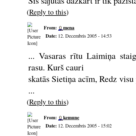
Šīs sajūtas dažkārt ir tik pazīs
(
Reply to this
)
From:
mena
Date:
12. Decembris 2005 - 14:53
... Vasaras rītu Laimiņa stai
rasu. Kurš cauri
skatās Sietiņa acīm, Redz vis
...
(
Reply to this
)
From:
kemune
Date:
12. Decembris 2005 - 15:02