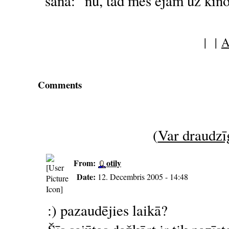
sānā: "nu, tad mēs ejam uz kin
| |
A
Comments
(
Var draudzīg
From:
otily
Date:
12. Decembris 2005 - 14:48
:) pazaudējies laikā?