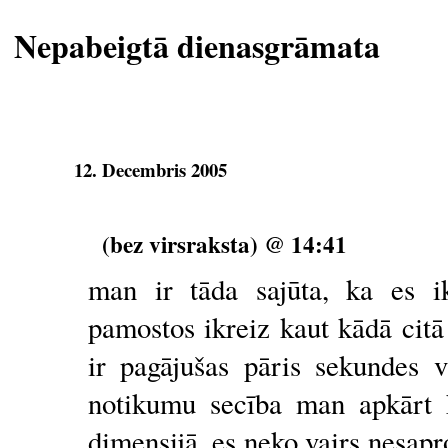
Nepabeigtā dienasgrāmata
12. Decembris 2005
(bez virsraksta) @ 14:41
man ir tāda sajūta, ka es 
pamostos ikreiz kaut kādā citā 
ir pagājušas pāris sekundes v
notikumu secība man apkārt k
dimensijā, es neko vairs nesap