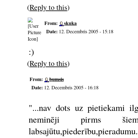
(
Reply to this
)
From:
skuka
Date:
12. Decembris 2005 - 15:18
:)
(
Reply to this
)
From:
bumsis
Date:
12. Decembris 2005 - 16:18
"...nav dots uz pietiekami il
neminēji pirms šie
labsajūtu,piederību,pierad