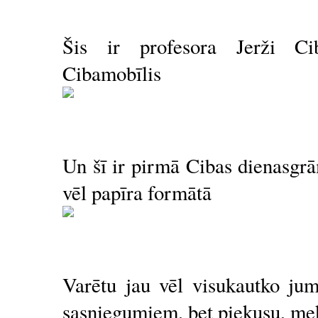
Šis ir profesora Jerži Cib
Cibamobīlis
Un šī ir pirmā Cibas dienasgrā
vēl papīra formātā
Varētu jau vēl visukautko jum
sasniegumiem, bet piekusu, mekl