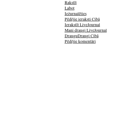
Rakstīt
Labot
Iežurnalēties
Pēdējie ieraksti Cibā
Ierakstīt LiveJournal
Mani draugi LiveJournal
DrauguDraugi Cibā
Pēdējie komentāri