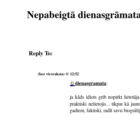
Nepabeigtā dienasgrāmat
Reply To:
(bez virsraksta) @ 12:52
dienasgramata
:
ja kāds idiots grib nopirkt lietotāj
praktiski nelietojis... tikpat kā ja
gadiem, faktiski, radīt savu biogrāfi