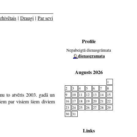
rhivētais
|
Draugi
|
Par sevi
Profile
Nepabeigtā dienasgrāmata
dienasgramata
Augusts 2026
1
2
3
4
5
6
7
8
smu to atvēris 2003. gadā un
9
10
11
12
13
14
15
stiiem par visiem šiem diviem
16
17
18
19
20
21
22
23
24
25
26
27
28
29
30
31
Links