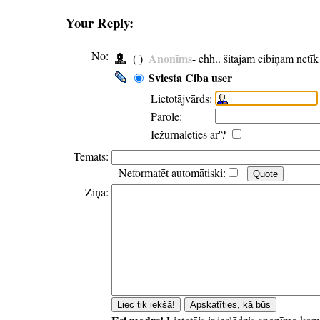
Your Reply:
No:
Anonīms
( )
- ehh.. šitajam cibiņam netī
Sviesta Ciba user
Lietotājvārds:
Parole:
Iežurnalēties ar'?
Temats:
Neformatēt automātiski:
Ziņa: