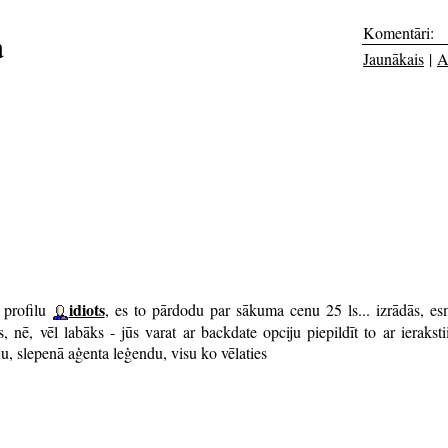
Komentāri:
a
Jaunākais
|
A
idiots
a profilu
, es to pārdodu par sākuma cenu 25 ls... izrādās, e
uns, nē, vēl labāks - jūs varat ar backdate opciju piepildīt to ar ierak
ju, slepenā aģenta leģendu, visu ko vēlaties