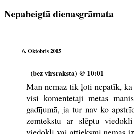
Nepabeigtā dienasgrāmata
6. Oktobris 2005
(bez virsraksta) @ 10:01
Man nemaz tik ļoti nepatīk, ka t
visi komentētāji metas manis 
gadījumā, ja tur nav ko apstr
zemtekstu ar slēptu viedokl
viedokli vai attieksmi ņemas iz