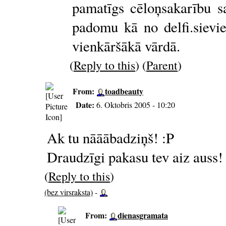
pamatīgs cēloņsakarību sa
padomu kā no delfi.sievi
vienkāršākā vārdā.
(
Reply to this
) (
Parent
)
From:
toadbeauty
Date:
6. Oktobris 2005 - 10:20
Ak tu nāāābadziņš! :P
Draudzīgi pakasu tev aiz auss!
(
Reply to this
)
(bez virsraksta)
-
From:
dienasgramata