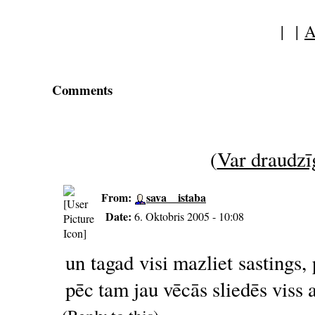
| |
A
Comments
(
Var draudzīg
From:
sava__istaba
Date:
6. Oktobris 2005 - 10:08
un tagad visi mazliet sastings,
pēc tam jau vēcās sliedēs viss 