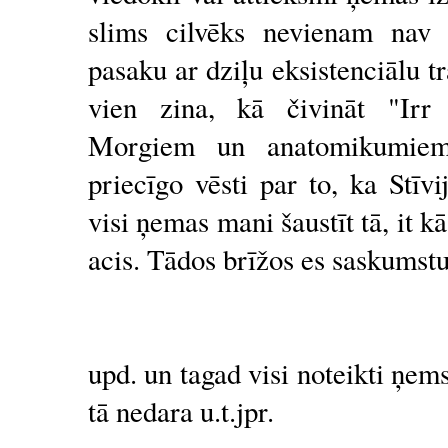
slims cilvēks nevienam nav 
pasaku ar dziļu eksistenciālu tr
vien zina, kā čivināt "Irr 
Morgiem un anatomikumiem 
priecīgo vēsti par to, ka Stīv
visi ņemas mani šaustīt tā, it
acis. Tādos brīžos es saskumstu
upd. un tagad visi noteikti ņems
tā nedara u.t.jpr.