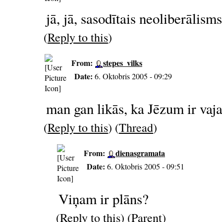
jā, jā, sasodītais neoliberālism
(
Reply to this
)
From:
stepes_vilks
Date:
6. Oktobris 2005 - 09:29
man gan likās, ka Jēzum ir vaja
(
Reply to this
) (
Thread
)
From:
dienasgramata
Date:
6. Oktobris 2005 - 09:51
Viņam ir plāns?
(
Reply to this
) (
Parent
)