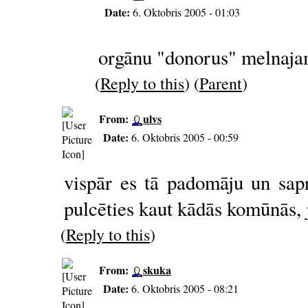
Date:
6. Oktobris 2005 - 01:03
orgānu "donorus" melnajam
(
Reply to this
) (
Parent
)
From:
ulvs
Date:
6. Oktobris 2005 - 00:59
vispār es tā padomāju un sapr
pulcēties kaut kādās komūnās, 
(
Reply to this
)
From:
skuka
Date:
6. Oktobris 2005 - 08:21