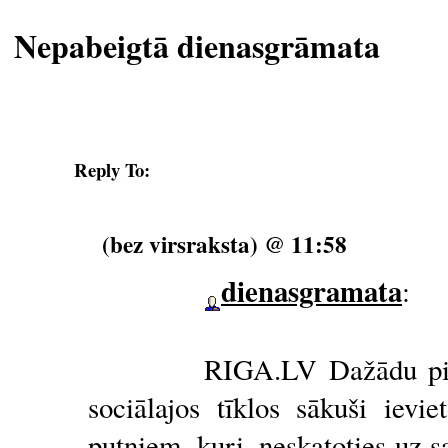
Nepabeigtā dienasgrāmata
Reply To:
(bez virsraksta) @ 11:58
dienasgramata
:
RIGA.LV Dažādu pils
sociālajos tīklos sākuši ievi
putniem, kuri, neskatoties uz 