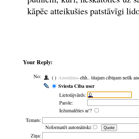
kāpēc atteikušies patstāvīgi lid
Your Reply:
No:
Anonīms
( )
- ehh.. šitajam cibiņam netīk a
Sviesta Ciba user
Lietotājvārds:
Parole:
Iežurnalēties ar'?
Temats:
Neformatēt automātiski:
Ziņa: