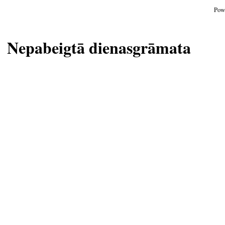
Pow
Nepabeigtā dienasgrāmata