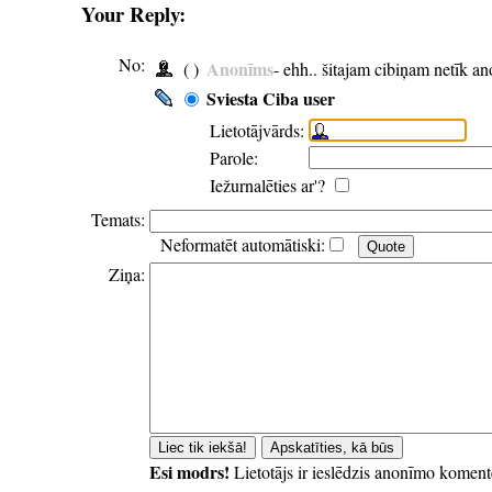
Your Reply:
No:
Anonīms
( )
- ehh.. šitajam cibiņam netīk a
Sviesta Ciba user
Lietotājvārds:
Parole:
Iežurnalēties ar'?
Temats:
Neformatēt automātiski:
Ziņa:
Esi modrs!
Lietotājs ir ieslēdzis anonīmo koment