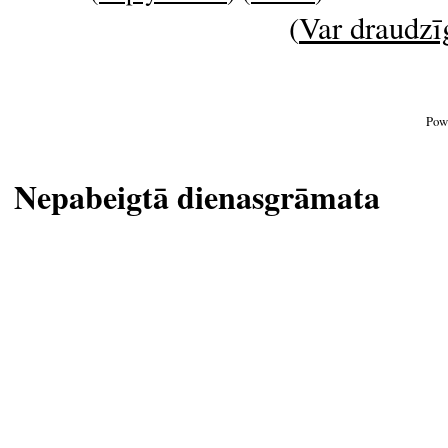
(
Var draudzīg
Pow
Nepabeigtā dienasgrāmata