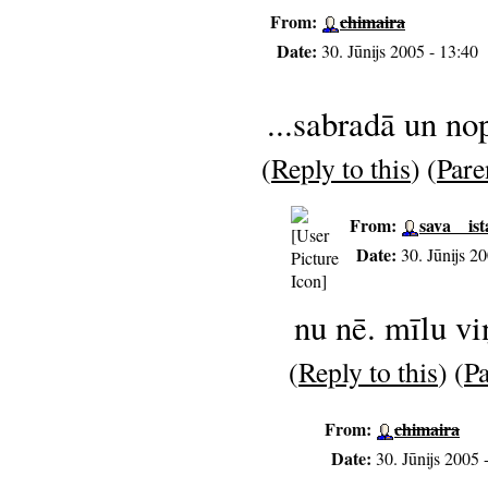
From:
chimaira
Date:
30. Jūnijs 2005 - 13:40
...sabradā un nop
(
Reply to this
) (
Pare
From:
sava__is
Date:
30. Jūnijs 2
nu nē. mīlu v
(
Reply to this
) (
Pa
From:
chimaira
Date:
30. Jūnijs 2005 