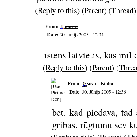
(
Reply to this
) (
Parent
) (
Thread
)
From:
murse
Date:
30. Jūnijs 2005 - 12:34
īstens latvietis, kas mīl
(
Reply to this
) (
Parent
) (
Thre
From:
sava__istaba
Date:
30. Jūnijs 2005 - 12:36
bet, kad piedāvā, tad 
gribas. rūgtumu sev ku
(
Reply to this
) (
Parent
) (
Th