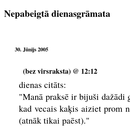
Nepabeigtā dienasgrāmata
30. Jūnijs 2005
(bez virsraksta) @ 12:12
dienas citāts:
"Manā praksē ir bijuši dažādi g
kad vecais kaķis aiziet prom
(atnāk tikai paēst)."