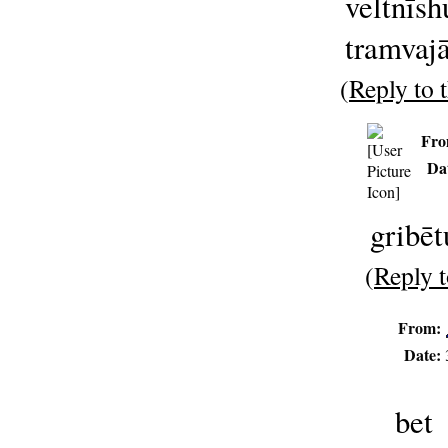
veltnīs
tramvajā
(
Reply to t
Fro
Da
gribēt
(
Reply t
From:
Date:
bet