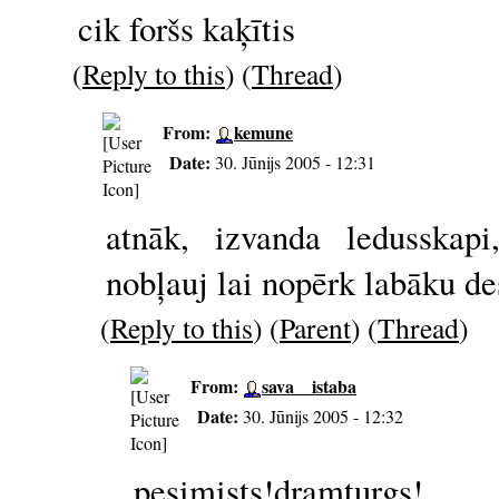
cik foršs kaķītis
(
Reply to this
) (
Thread
)
From:
kemune
Date:
30. Jūnijs 2005 - 12:31
atnāk, izvanda ledusskapi
nobļauj lai nopērk labāku d
(
Reply to this
) (
Parent
) (
Thread
)
From:
sava__istaba
Date:
30. Jūnijs 2005 - 12:32
pesimists!dramturgs!