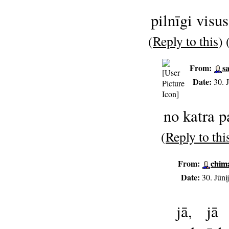
pilnīgi visu
(
Reply to this
) 
From:
s
Date:
30. 
no katra p
(
Reply to thi
From:
chim
Date:
30. Jūni
jā, jā