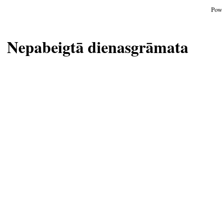
Pow
Nepabeigtā dienasgrāmata