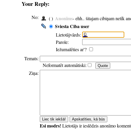
Your Reply:
No:
Anonīms
( )
- ehh.. šitajam cibiņam netīk a
Sviesta Ciba user
Lietotājvārds:
Parole:
Iežurnalēties ar'?
Temats:
Neformatēt automātiski:
Ziņa:
Esi modrs!
Lietotājs ir ieslēdzis anonīmo koment