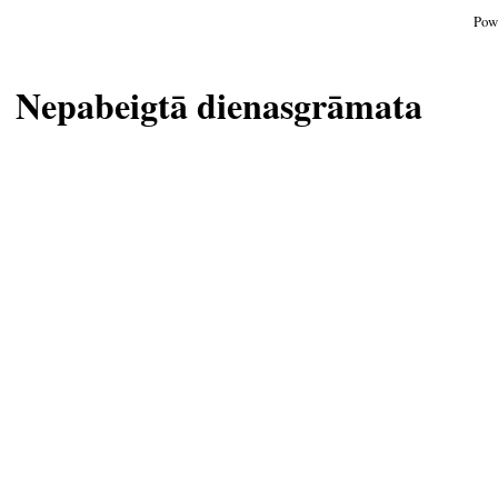
Pow
Nepabeigtā dienasgrāmata