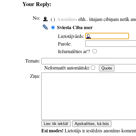
Your Reply:
No:
Anonīms
( )
- ehh.. šitajam cibiņam netīk a
Sviesta Ciba user
Lietotājvārds:
Parole:
Iežurnalēties ar'?
Temats:
Neformatēt automātiski:
Ziņa:
Esi modrs!
Lietotājs ir ieslēdzis anonīmo koment