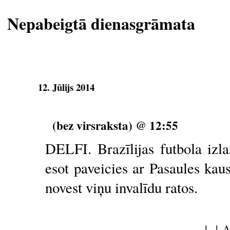
Nepabeigtā dienasgrāmata
12. Jūlijs 2014
(bez virsraksta) @ 12:55
DELFI. Brazīlijas futbola iz
esot paveicies ar Pasaules kau
novest viņu invalīdu ratos.
| |
A