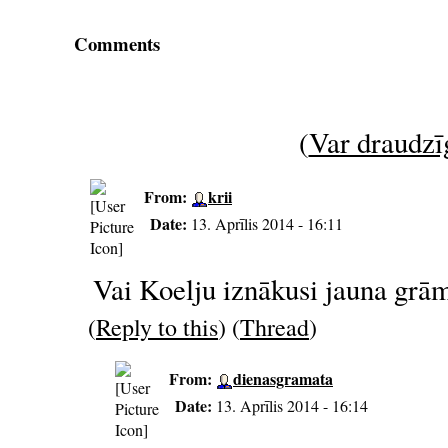
Comments
(
Var draudzīg
From:
krii
Date:
13. Aprīlis 2014 - 16:11
Vai Koelju iznākusi jauna grā
(
Reply to this
) (
Thread
)
From:
dienasgramata
Date:
13. Aprīlis 2014 - 16:14