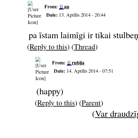
From:
au
Date:
13. Aprīlis 2014 - 20:44
pa īstam laimīgi ir tikai stulbe
(
Reply to this
) (
Thread
)
From:
rubija
Date:
14. Aprīlis 2014 - 07:51
(happy)
(
Reply to this
) (
Parent
)
(
Var draudzīg