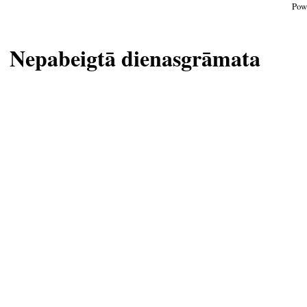
Pow
Nepabeigtā dienasgrāmata