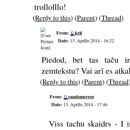
trollolllo!
(
Reply to this
) (
Parent
) (
Thread
)
From:
krii
Date:
13. Aprīlis 2014 - 16:22
Piedod, bet tas taču ir
zemtekstu? Vai arī es atka
(
Reply to this
) (
Parent
) (
Thread
From:
randomerror
Date:
13. Aprīlis 2014 - 17:46
Viss tachu skaidrs - I i