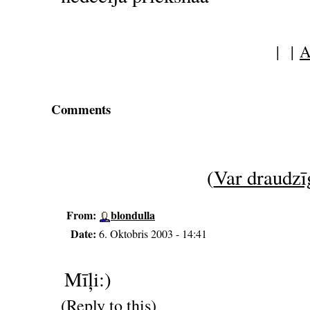
| |
A
Comments
(
Var draudzīg
From:
blondulla
Date:
6. Oktobris 2003 - 14:41
Mīļi:)
(
Reply to this
)