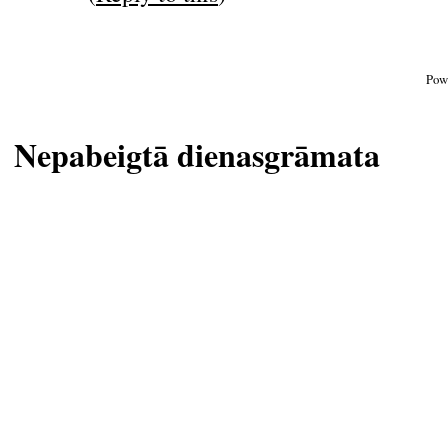
Pow
Nepabeigtā dienasgrāmata