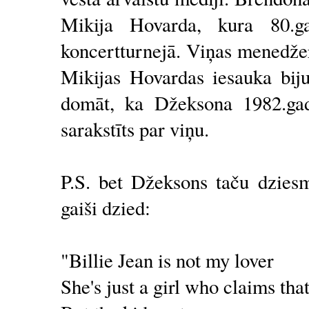
Mikija Hovarda, kura 80.ga
koncertturnejā. Viņas menedže
Mikijas Hovardas iesauka bijus
domāt, ka Džeksona 1982.gada
sarakstīts par viņu.
P.S. bet Džeksons taču dziesm
gaiši dzied:
"Billie Jean is not my lover
She's just a girl who claims tha