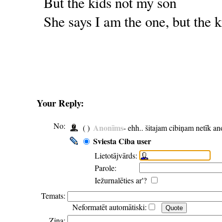
But the kids not my son
She says I am the one, but the 
Your Reply:
No:
Anonīms
( )
- ehh.. šitajam cibiņam netīk a
Sviesta Ciba user
Lietotājvārds:
Parole:
Iežurnalēties ar'?
Temats:
Neformatēt automātiski:
Ziņa: