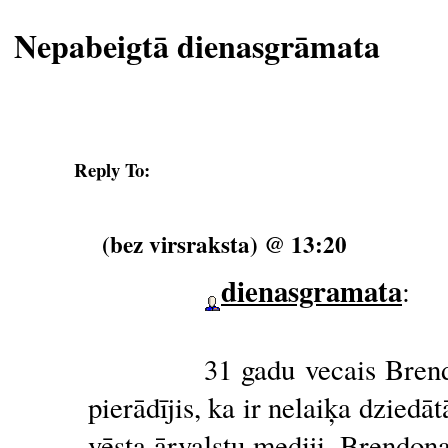
Nepabeigtā dienasgrāmata
Reply To:
(bez virsraksta) @ 13:20
dienasgramata
:
31 gadu vecais Bren
pierādījis, ka ir nelaiķa dzied
vēsta ārvalstu mediji. Brendon