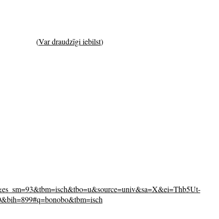
(
Var draudzīgi iebilst
)
s_sm=93&tbm=isch&tbo=u&source=univ&sa=X&ei=Thb5Ut-
bih=899#q=bonobo&tbm=isch