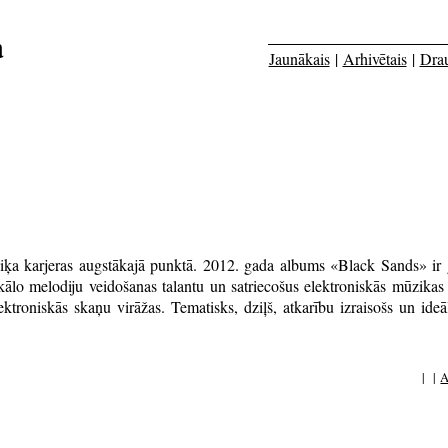
a
Jaunākais
|
Arhivētais
|
Dra
 karjeras augstākajā punktā. 2012. gada albums «Black Sands» ir g
kālo melodiju veidošanas talantu un satriecošus elektroniskās mūzika
oniskās skaņu virāžas. Tematisks, dziļš, atkarību izraisošs un ideāli 
| |
A