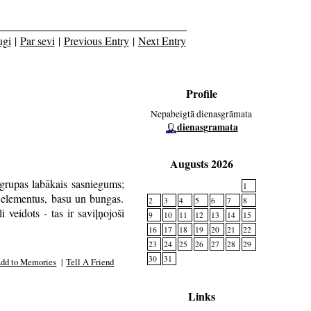
ugi
|
Par sevi
|
Previous Entry
|
Next Entry
Profile
Nepabeigtā dienasgrāmata
dienasgramata
Augusts 2026
rupas labākais sasniegums;
1
s elementus, basu un bungas.
2
3
4
5
6
7
8
veidots - tas ir saviļņojoši
9
10
11
12
13
14
15
16
17
18
19
20
21
22
23
24
25
26
27
28
29
30
31
dd to Memories
|
Tell A Friend
Links