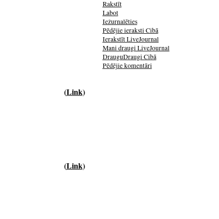
Rakstīt
Labot
Iežurnalēties
Pēdējie ieraksti Cibā
Ierakstīt LiveJournal
Mani draugi LiveJournal
DrauguDraugi Cibā
Pēdējie komentāri
(
Link
)
(
Link
)