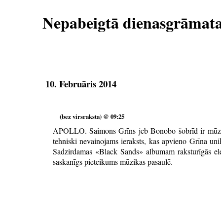
Nepabeigtā dienasgrāmat
10. Februāris 2014
(bez virsraksta) @ 09:25
APOLLO. Saimons Grīns jeb Bonobo šobrīd ir mūziķa
tehniski nevainojams ieraksts, kas apvieno Grīna uni
Sadzirdamas «Black Sands» albumam raksturīgās elektr
saskanīgs pieteikums mūzikas pasaulē.