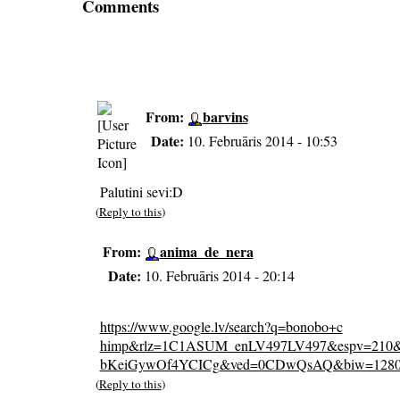
Comments
From:
barvins
Date:
10. Februāris 2014 - 10:53
Palutini sevi:D
(
Reply to this
)
From:
anima_de_nera
Date:
10. Februāris 2014 - 20:14
https://www.google.lv/search?q=bonobo+c
himp&rlz=1C1ASUM_enLV497LV497&espv=210&e
bKeiGywOf4YCICg&ved=0CDwQsAQ&biw=1280&
(
Reply to this
)