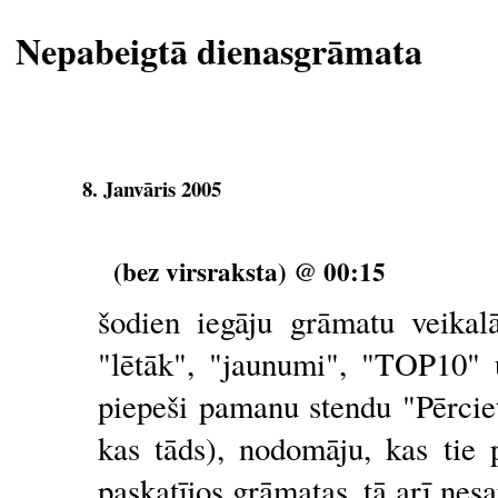
Nepabeigtā dienasgrāmata
8. Janvāris 2005
(bez virsraksta) @ 00:15
šodien iegāju grāmatu veikal
"lētāk", "jaunumi", "TOP10" 
piepeši pamanu stendu "Pērciet
kas tāds), nodomāju, kas tie 
paskatījos grāmatas, tā arī ne