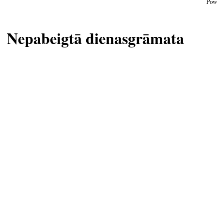
Pow
Nepabeigtā dienasgrāmata