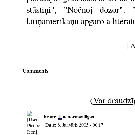
stāstiņi", "Nočnoj dozor", 
latīņamerikāņu apgarotā literatū
| |
A
Comments
(
Var draudzīg
From:
nenormaaliigaa
Date:
8. Janvāris 2005 - 00:17