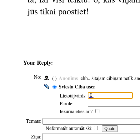
jūs tikai paostiet!
Your Reply:
No:
Anonīms
( )
- ehh.. šitajam cibiņam netīk a
Sviesta Ciba user
Lietotājvārds:
Parole:
Iežurnalēties ar'?
Temats:
Neformatēt automātiski:
Ziņa: