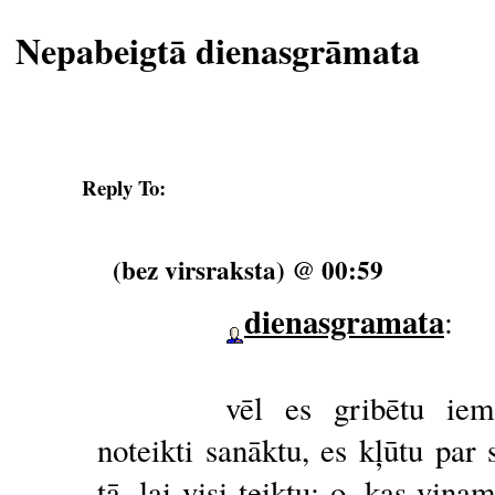
Nepabeigtā dienasgrāmata
Reply To:
(bez virsraksta) @ 00:59
dienasgramata
:
vēl es gribētu iem
noteikti sanāktu, es kļūtu par
tā, lai visi teiktu: o, kas viņ