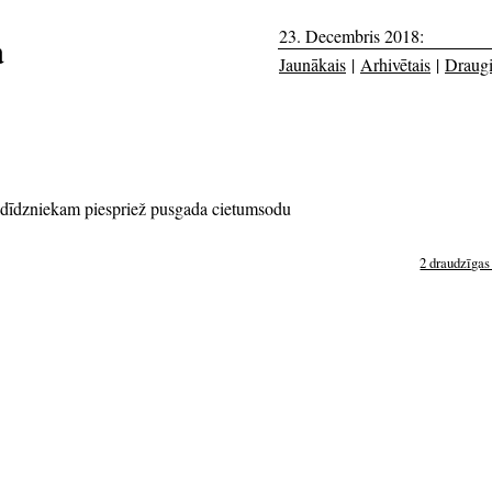
23. Decembris 2018:
a
Jaunākais
|
Arhivētais
|
Draug
ldīdzniekam piespriež pusgada cietumsodu
2 draudzīgas