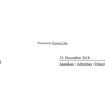
Powered by
Sviesta Ciba
23. Decembris 2018:
a
Jaunākais
|
Arhivētais
|
Draug