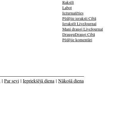
Rakstīt
Labot
Iežurnalēties
Pēdējie ieraksti Cibā
Ierakstīt LiveJournal
Mani draugi LiveJournal
DrauguDraugi Cibā
Pēdējie komentāri
i
|
Par sevi
|
Iepriekšējā diena
|
Nākošā diena