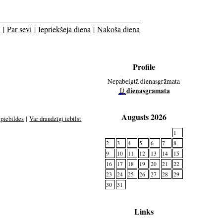
i
|
Par sevi
|
Iepriekšējā diena
|
Nākošā diena
Profile
Nepabeigtā dienasgrāmata
dienasgramata
Augusts 2026
 piebildes
|
Var draudzīgi iebilst
1
2
3
4
5
6
7
8
9
10
11
12
13
14
15
16
17
18
19
20
21
22
23
24
25
26
27
28
29
30
31
Links