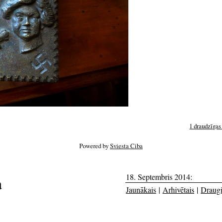
1 draudzīgas
Powered by
Sviesta Ciba
18. Septembris 2014:
a
Jaunākais
|
Arhivētais
|
Draug