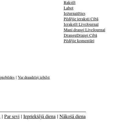
Rakstīt
Labot
Iežurnalēties
Pēdējie ieraksti Cibā
Ierakstīt LiveJournal
Mani draugi LiveJournal
DrauguDraugi Cibā
Pēdējie komentāri
 piebildes
|
Var draudzīgi iebilst
i
|
Par sevi
|
Iepriekšējā diena
|
Nākošā diena