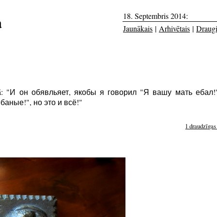
18. Septembris 2014:
a
Jaunākais
|
Arhivētais
|
Draug
galmā: "И он обявльяет, якобы я говорил "Я вашу мать ебал
баные!", но это и всё!"
1 draudzīgas