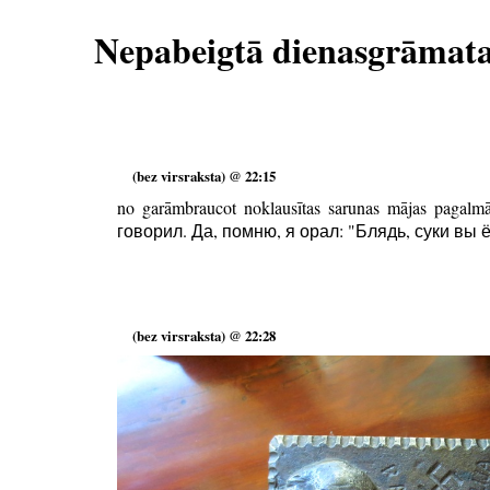
Nepabeigtā dienasgrāmat
(bez virsraksta) @ 22:15
no garāmbraucot noklausītas sarunas mājas pa
говорил. Да, помню, я орал: "Блядь, суки вы ё
(bez virsraksta) @ 22:28