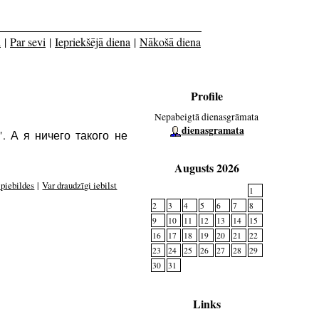
i
|
Par sevi
|
Iepriekšējā diena
|
Nākošā diena
Profile
Nepabeigtā dienasgrāmata
dienasgramata
!". А я ничего такого не
Augusts 2026
 piebildes
|
Var draudzīgi iebilst
1
2
3
4
5
6
7
8
9
10
11
12
13
14
15
16
17
18
19
20
21
22
23
24
25
26
27
28
29
30
31
Links