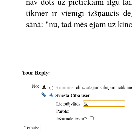
nav dots uz pietiekami ilgu la
tikmēr ir vienīgi izšņaucis d
sānā: "nu, tad mēs ejam uz kin
Your Reply:
No:
Anonīms
( )
- ehh.. šitajam cibiņam netīk a
Sviesta Ciba user
Lietotājvārds:
Parole:
Iežurnalēties ar'?
Temats: