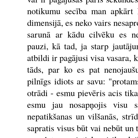
notikumu secība man apkārt k
dimensijā, es neko vairs nesap
sarunā ar kādu cilvēku es ne
pauzi, kā tad, ja starp jautā
atbildi ir pagājusi visa vasara, 
tāds, par ko es pat nenojauš
pilnīgs idiots ar savu: "prota
otrādi - esmu pievēris acis tik
esmu jau nosapņojis visu sa
nepatikšanas un vilšanās, str
sapratis visus būt vai nebūt un