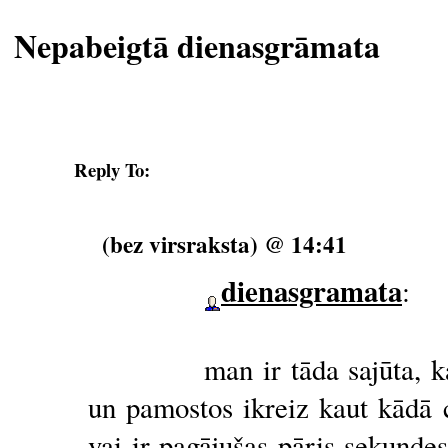
Nepabeigtā dienasgrāmata
Reply To:
(bez virsraksta) @ 14:41
dienasgramata
:
man ir tāda sajūta, 
un pamostos ikreiz kaut kādā c
vai ir pagājušas pāris sekundes 