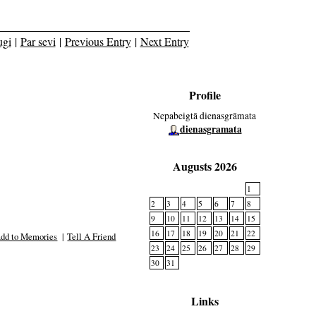
ugi
|
Par sevi
|
Previous Entry
|
Next Entry
Profile
Nepabeigtā dienasgrāmata
dienasgramata
Augusts 2026
1
2
3
4
5
6
7
8
9
10
11
12
13
14
15
16
17
18
19
20
21
22
dd to Memories
|
Tell A Friend
23
24
25
26
27
28
29
30
31
Links