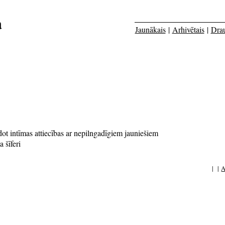
a
Jaunākais
|
Arhivētais
|
Dra
ot intīmas attiecības ar nepilngadīgiem jauniešiem
 šīferi
| |
A