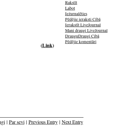
Rakstīt
Labot
Iežurnalēties
Pēdējie ieraksti Cibā
Ierakstīt LiveJournal
Mani draugi LiveJournal
DrauguDraugi Cibā
Pēdējie komentāri
(
Link
)
ugi
|
Par sevi
|
Previous Entry
|
Next Entry