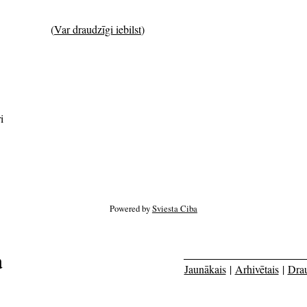
(
Var draudzīgi iebilst
)
i
Powered by
Sviesta Ciba
a
Jaunākais
|
Arhivētais
|
Dra