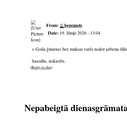
From:
begemots
Date:
19. Jūnijs 2026 - 13:04
> Goda ģimenes bez maksas varēs nodot azbesta šīfer
Sasodīts, nokavēts.
(
Reply to this
)
Nepabeigtā dienasgrāmat