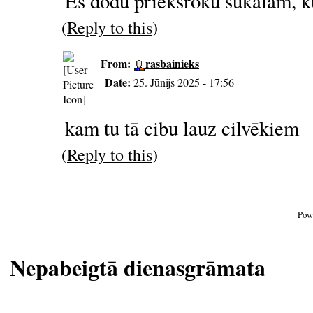
Es dodu priekšroku sūkalām, ku
(
Reply to this
)
From:
rasbainieks
Date:
25. Jūnijs 2025 - 17:56
kam tu tā cibu lauz cilvēkiem
(
Reply to this
)
Pow
Nepabeigtā dienasgrāmata