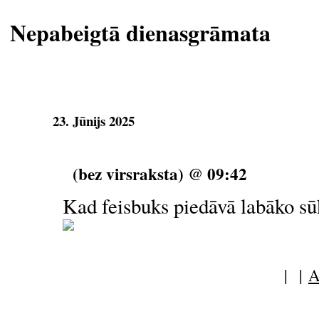
Nepabeigtā dienasgrāmata
23. Jūnijs 2025
(bez virsraksta) @ 09:42
Kad feisbuks piedāvā labāko sū
| |
A