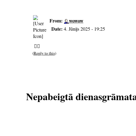
From:
wowow
Date:
4. Jūnijs 2025 - 19:25
👌🏻
(
Reply to this
)
Nepabeigtā dienasgrāmat