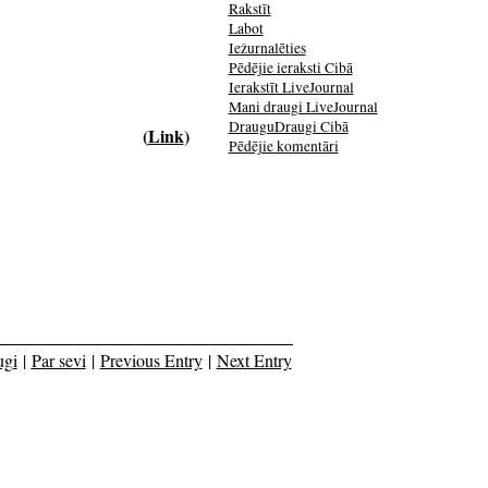
Rakstīt
Labot
Iežurnalēties
Pēdējie ieraksti Cibā
Ierakstīt LiveJournal
Mani draugi LiveJournal
DrauguDraugi Cibā
(
Link
)
Pēdējie komentāri
ugi
|
Par sevi
|
Previous Entry
|
Next Entry