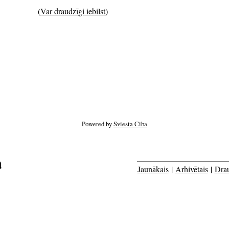
(
Var draudzīgi iebilst
)
Powered by
Sviesta Ciba
a
Jaunākais
|
Arhivētais
|
Dra