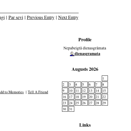
ugi
|
Par sevi
|
Previous Entry
|
Next Entry
Profile
Nepabeigtā dienasgrāmata
dienasgramata
Augusts 2026
1
2
3
4
5
6
7
8
9
10
11
12
13
14
15
dd to Memories
|
Tell A Friend
16
17
18
19
20
21
22
23
24
25
26
27
28
29
30
31
Links