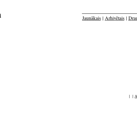
a
Jaunākais
|
Arhivētais
|
Dra
| |
A