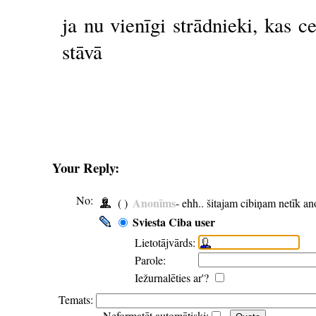
ja nu vienīgi strādnieki, kas 
stāvā
Your Reply:
No:
Anonīms
( )
- ehh.. šitajam cibiņam netīk a
Sviesta Ciba user
Lietotājvārds:
Parole:
Iežurnalēties ar'?
Temats:
Neformatēt automātiski: