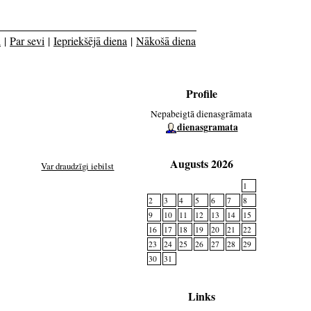
i
|
Par sevi
|
Iepriekšējā diena
|
Nākošā diena
Profile
Nepabeigtā dienasgrāmata
dienasgramata
Augusts 2026
Var draudzīgi iebilst
1
2
3
4
5
6
7
8
9
10
11
12
13
14
15
16
17
18
19
20
21
22
23
24
25
26
27
28
29
30
31
Links