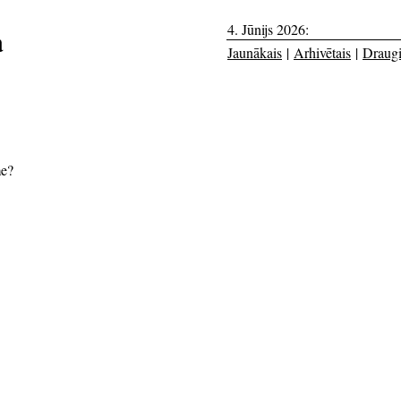
4. Jūnijs 2026:
a
Jaunākais
|
Arhivētais
|
Draug
me?