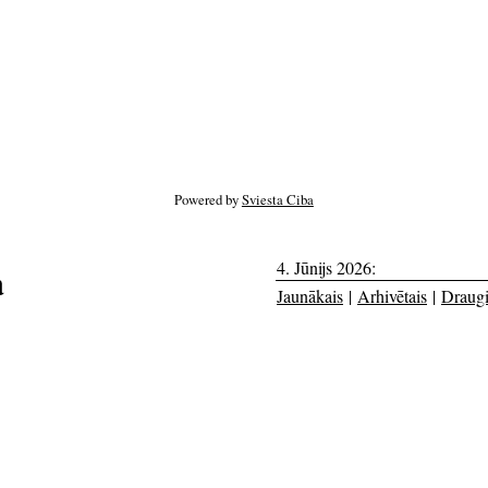
Powered by
Sviesta Ciba
4. Jūnijs 2026:
a
Jaunākais
|
Arhivētais
|
Draug