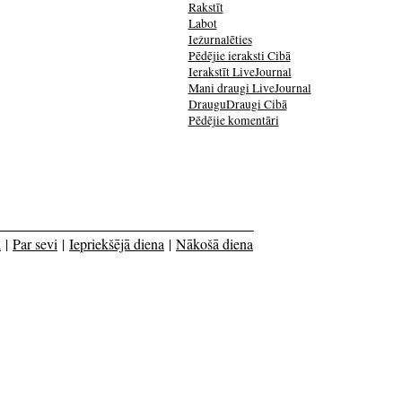
Rakstīt
Labot
Iežurnalēties
Pēdējie ieraksti Cibā
Ierakstīt LiveJournal
Mani draugi LiveJournal
DrauguDraugi Cibā
Pēdējie komentāri
i
|
Par sevi
|
Iepriekšējā diena
|
Nākošā diena