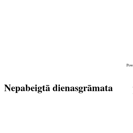
Pow
Nepabeigtā dienasgrāmata