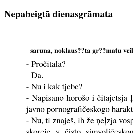
Nepabeigtā dienasgrāmata
saruna, noklaus??ta gr??matu vei
- Pročitala?
- Da.
- Nu i kak tjebe?
- Napisano horošo i čitajetsj
javno pornografičeskogo harakt
- Nu, ti znaješ, ih že ņeļzja vo
skoreje v čisto simvoļičesko