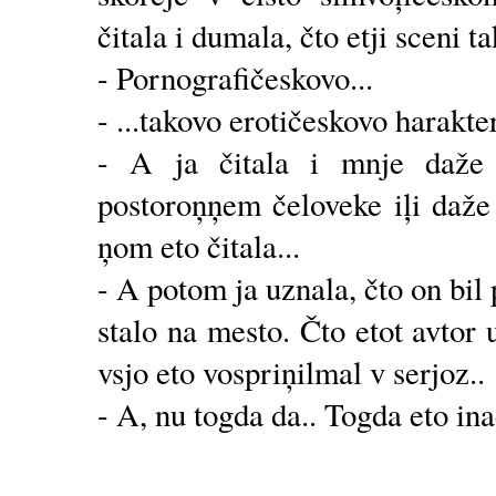
čitala i dumala, čto etji sceni ta
- Pornografičeskovo...
- ...takovo erotičeskovo harakte
- A ja čitala i mnje daže ņ
postoroņņem čeloveke iļi daže 
ņom eto čitala...
- A potom ja uznala, čto on bil 
stalo na mesto. Čto etot avtor 
vsjo eto vospriņilmal v serjoz..
- A, nu togda da.. Togda eto ina