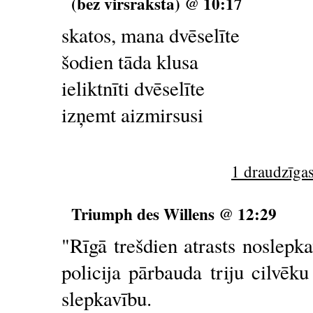
(bez virsraksta) @ 10:17
skatos, mana dvēselīte
šodien tāda klusa
ieliktnīti dvēselīte
izņemt aizmirsusi
1 draudzīgas
Triumph des Willens @ 12:29
"Rīgā trešdien atrasts noslepka
policija pārbauda triju cilvēk
slepkavību.