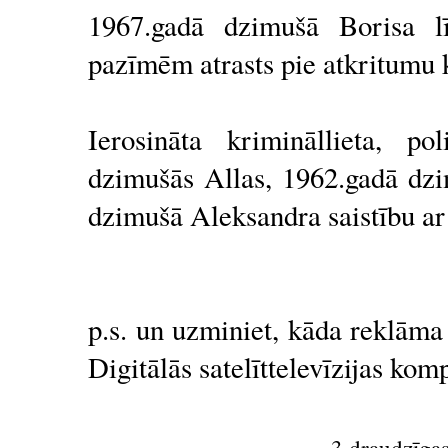
1967.gadā dzimušā Borisa lī
pazīmēm atrasts pie atkritumu 
Ierosināta krimināllieta, po
dzimušās Allas, 1962.gadā dzi
dzimušā Aleksandra saistību ar
p.s. un uzminiet, kāda reklāma b
Digitālās satelīttelevīzijas k