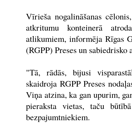
Vīrieša nogalināšanas cēlonis,
atkritumu konteinerā atrod
atlikumiem, informēja Rīgas G
(RGPP) Preses un sabiedrisko a
"Tā, rādās, bijusi visparast
skaidroja RGPP Preses nodaļas
Viņa atzina, ka gan upurim, gan
pieraksta vietas, taču būtīb
bezpajumtniekiem.