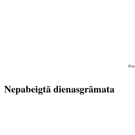
Pow
Nepabeigtā dienasgrāmata