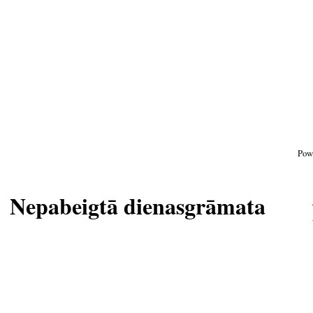
Pow
Nepabeigtā dienasgrāmata